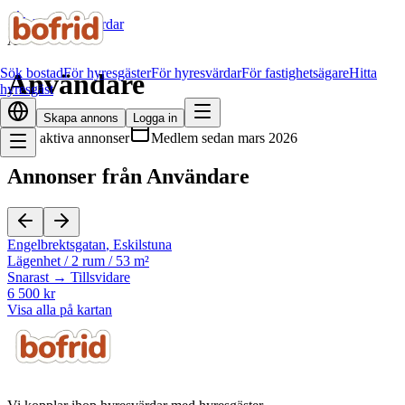
Alla hyresvärdar
A
Sök bostad
För hyresgäster
För hyresvärdar
För fastighetsägare
Hitta
Användare
hyresgäst
Skapa annons
Logga in
1
aktiva annonser
Medlem sedan
mars 2026
Annonser från Användare
Engelbrektsgatan
,
Eskilstuna
Lägenhet
/
2 rum
/
53 m²
Snarast → Tillsvidare
6 500 kr
Visa alla på kartan