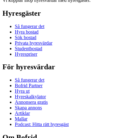
Vi kopplar ihop hyresvärdar med hyresgäster.
Hyresgäster
Så fungerar det
Hyra bostad
Sök bostad
Privata hyresvärdar
Studentbostad
Hyrespriser
För hyresvärdar
Så fungerar det
Bofrid Partner
Hyra ut
Hyreskalkylator
Annonsera gratis
Skapa annons
Artiklar
Mallar
Podcast: Hitta rätt hyresgäst
Om Bofrid