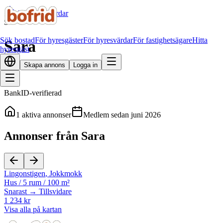
Alla hyresvärdar
S
Sök bostad
För hyresgäster
För hyresvärdar
För fastighetsägare
Hitta
Sara
hyresgäst
Skapa annons
Logga in
BankID-verifierad
1
aktiva annonser
Medlem sedan
juni 2026
Annonser från Sara
Lingonstigen
,
Jokkmokk
Hus
/
5 rum
/
100 m²
Snarast → Tillsvidare
1 234 kr
Visa alla på kartan