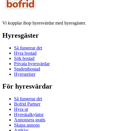
Vi kopplar ihop hyresvärdar med hyresgäster.
Hyresgäster
Så fungerar det
Hyra bostad
Sök bostad
Privata hyresvärdar
Studentbostad
Hyrespriser
För hyresvärdar
Så fungerar det
Bofrid Partner
Hyra ut
Hyreskalkylator
Annonsera gratis
Skapa annons
Artiklar