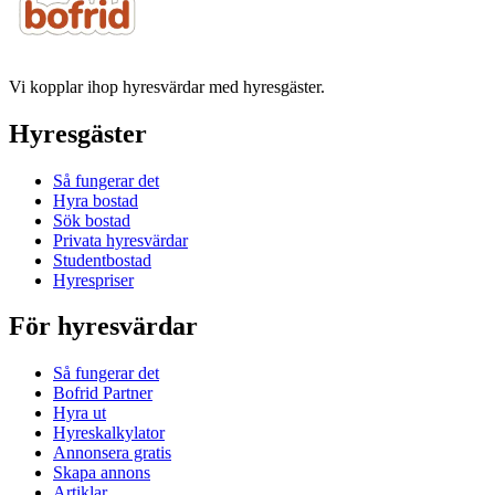
Vi kopplar ihop hyresvärdar med hyresgäster.
Hyresgäster
Så fungerar det
Hyra bostad
Sök bostad
Privata hyresvärdar
Studentbostad
Hyrespriser
För hyresvärdar
Så fungerar det
Bofrid Partner
Hyra ut
Hyreskalkylator
Annonsera gratis
Skapa annons
Artiklar