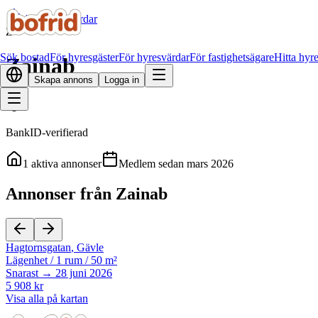
Alla hyresvärdar
Z
Sök bostad
För hyresgäster
För hyresvärdar
För fastighetsägare
Hitta hyr
Zainab
Skapa annons
Logga in
BankID-verifierad
1
aktiva annonser
Medlem sedan
mars 2026
Annonser från Zainab
Hagtornsgatan
,
Gävle
Lägenhet
/
1 rum
/
50 m²
Snarast → 28 juni 2026
5 908 kr
Visa alla på kartan