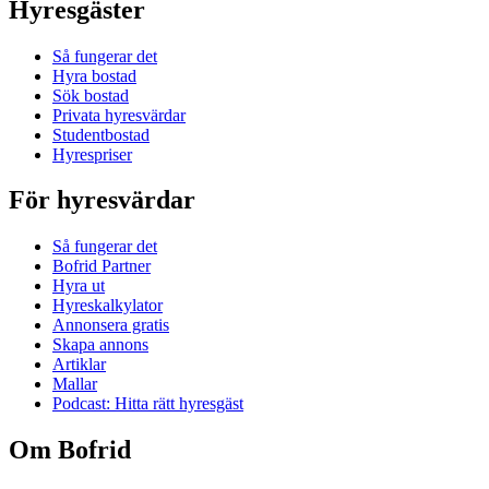
Hyresgäster
Så fungerar det
Hyra bostad
Sök bostad
Privata hyresvärdar
Studentbostad
Hyrespriser
För hyresvärdar
Så fungerar det
Bofrid Partner
Hyra ut
Hyreskalkylator
Annonsera gratis
Skapa annons
Artiklar
Mallar
Podcast: Hitta rätt hyresgäst
Om Bofrid