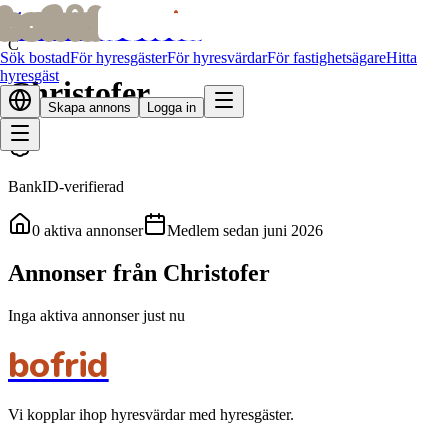
bofrid
bofrid
Alla hyresvärdar
C
Sök bostad
För hyresgäster
För hyresvärdar
För fastighetsägare
Hitta
hyresgäst
Christofer
Skapa annons
Logga in
BankID-verifierad
0
aktiva annonser
Medlem sedan
juni 2026
Annonser från Christofer
Inga aktiva annonser just nu
bofrid
Vi kopplar ihop hyresvärdar med hyresgäster.