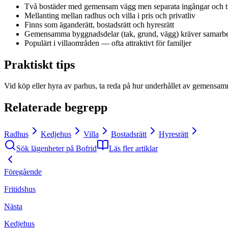
Två bostäder med gemensam vägg men separata ingångar och t
Mellanting mellan radhus och villa i pris och privatliv
Finns som äganderätt, bostadsrätt och hyresrätt
Gemensamma byggnadsdelar (tak, grund, vägg) kräver samarb
Populärt i villaområden — ofta attraktivt för familjer
Praktiskt tips
Vid köp eller hyra av parhus, ta reda på hur underhållet av gemensamma
Relaterade begrepp
Radhus
Kedjehus
Villa
Bostadsrätt
Hyresrätt
Sök lägenheter på Bofrid
Läs fler artiklar
Föregående
Fritidshus
Nästa
Kedjehus