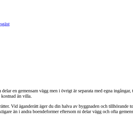
esgäst
om delar en gemensam vägg men i övrigt är separata med egna ingångar, 
 kostnad än villa.
srätter. Vid äganderätt äger du din halva av byggnaden och tillhörand
iktigare än i andra boendeformer eftersom ni delar vägg och ofta gem