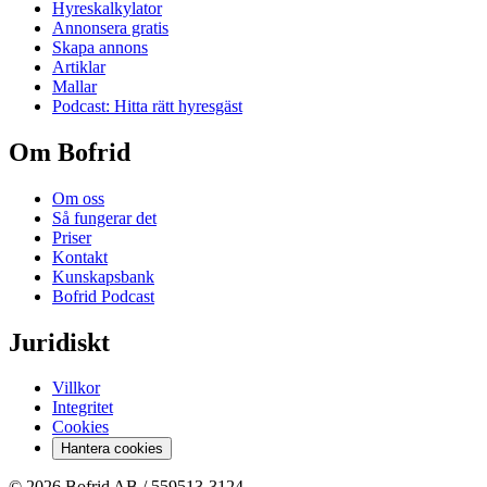
Hyreskalkylator
Annonsera gratis
Skapa annons
Artiklar
Mallar
Podcast: Hitta rätt hyresgäst
Om Bofrid
Om oss
Så fungerar det
Priser
Kontakt
Kunskapsbank
Bofrid Podcast
Juridiskt
Villkor
Integritet
Cookies
Hantera cookies
© 2026 Bofrid AB /
559513-3124