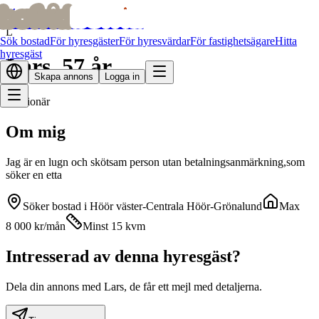
bofrid
bofrid
Alla bostadssökande
L
Sök bostad
För hyresgäster
För hyresvärdar
För fastighetsägare
Hitta
hyresgäst
Lars
,
57
år
Skapa annons
Logga in
Pensionär
Om mig
Jag är en lugn och skötsam person utan betalningsanmärkning,som
söker en etta
Söker bostad i
Höör väster-Centrala Höör-Grönalund
Max
8 000
kr
/mån
Minst 15 kvm
Intresserad av denna hyresgäst?
Dela din annons med Lars, de får ett mejl med detaljerna.