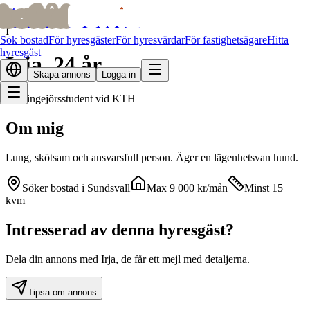
bofrid
bofrid
Alla bostadssökande
I
Sök bostad
För hyresgäster
För hyresvärdar
För fastighetsägare
Hitta
hyresgäst
Irja
,
24
år
Skapa annons
Logga in
Civilingejörsstudent vid KTH
Om mig
Lung, skötsam och ansvarsfull person. Äger en lägenhetsvan hund.
Söker bostad i
Sundsvall
Max
9 000
kr
/mån
Minst 15
kvm
Intresserad av denna hyresgäst?
Dela din annons med Irja, de får ett mejl med detaljerna.
Tipsa om annons