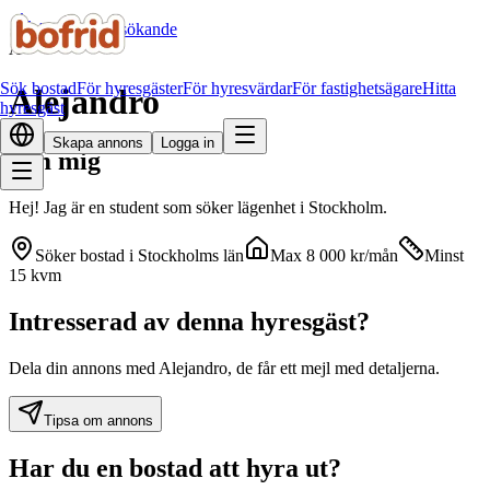
Alla bostadssökande
A
Sök bostad
För hyresgäster
För hyresvärdar
För fastighetsägare
Hitta
Alejandro
hyresgäst
Skapa annons
Logga in
Om mig
Hej! Jag är en student som söker lägenhet i Stockholm.
Söker bostad i
Stockholms län
Max
8 000
kr
/mån
Minst
15 kvm
Intresserad av denna hyresgäst?
Dela din annons med Alejandro, de får ett mejl med detaljerna.
Tipsa om annons
Har du en bostad att hyra ut?