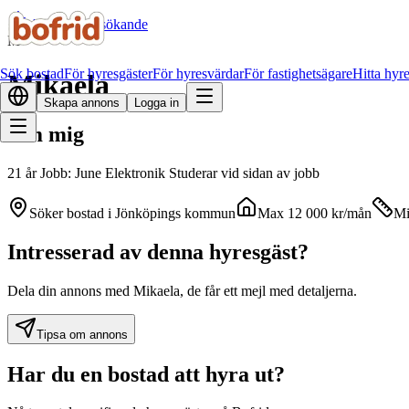
Alla bostadssökande
M
Sök bostad
För hyresgäster
För hyresvärdar
För fastighetsägare
Hitta hyr
Mikaela
Skapa annons
Logga in
Om mig
21 år Jobb: June Elektronik Studerar vid sidan av jobb
Söker bostad i
Jönköpings kommun
Max
12 000
kr
/mån
Mi
Intresserad av denna hyresgäst?
Dela din annons med Mikaela, de får ett mejl med detaljerna.
Tipsa om annons
Har du en bostad att hyra ut?