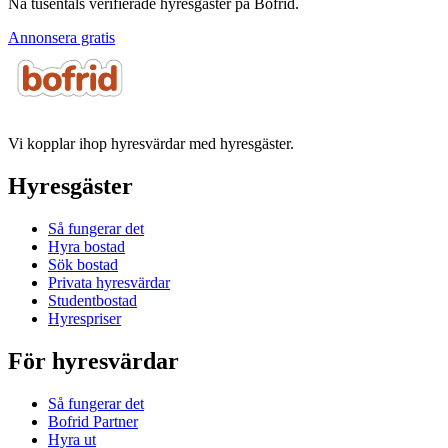
Nå tusentals verifierade hyresgäster på Bofrid.
Annonsera gratis
Vi kopplar ihop hyresvärdar med hyresgäster.
Hyresgäster
Så fungerar det
Hyra bostad
Sök bostad
Privata hyresvärdar
Studentbostad
Hyrespriser
För hyresvärdar
Så fungerar det
Bofrid Partner
Hyra ut