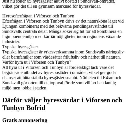
Just nu söker 65 hyresgäster aktivt bostad i Sundsvall-området,
vilket gör det till en gynnsam marknad för hyresvärdar.
Hyresefterfrågan i Viforsen och Tunbyn
Efterfrågan i Viforsen och Tunbyn drivs av det natursköna läget vid
Ljungan kombinerat med det bekväma pendlingsavståndet till
Sundsvalls centrala delar. Många söker sig hit för att kombinera en
lugn boendemiljö med karriärmöjligheter inom regionens växande
industrier.
Typiska hyresgäster
Typiska hyresgäster är yrkesverksamma inom Sundsvalls näringsliv
eller barnfamiljer som värdesätter friluftsliv och närhet till naturen.
Varför hyra ut i Viforsen och Tunbyn?
Att hyra ut i Viforsen och Tunbyn är fördelaktigt tack vare det
begränsade utbudet av hyresbostäder i området, vilket ger goda
chanser att hitta stabila hyresgäster snabbt. Närheten till E4:an och
Sundsvall gör orten till ett toppval för de som vill bo i en lantlig
miljö men jobba i staden.
Därför väljer hyresvärdar i Viforsen och
Tunbyn Bofrid
Gratis annonsering