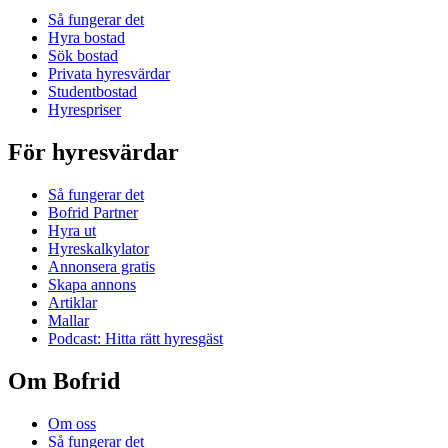
Så fungerar det
Hyra bostad
Sök bostad
Privata hyresvärdar
Studentbostad
Hyrespriser
För hyresvärdar
Så fungerar det
Bofrid Partner
Hyra ut
Hyreskalkylator
Annonsera gratis
Skapa annons
Artiklar
Mallar
Podcast: Hitta rätt hyresgäst
Om Bofrid
Om oss
Så fungerar det