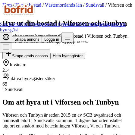
Hem
/
Hyr ut bostad
/
Västernorrlands län
/
Sundsvall
/
Viforsen och
Tunbyn
Hyr ut din bostad i Viforsen och Tunbyn
Sök bostad
För hyresgäster
För hyresvärdar
För fastighetsägare
Hitta
hyresgäst
Hitta skötsamma hyresgäster till din bostad i Viforsen och Tunbyn,
Skapa annons
Logga in
Sundsvall. Gratis annonsering, trygg process.
Skapa gratis annons
Hitta hyresgäster
Invånare
214
aktiva hyresgäster söker
65
i Sundsvall
Om att hyra ut i Viforsen och Tunbyn
Viforsen och Tunbyn är sedan 2015 en av SCB avgränsad och
namnsatt tätort i Sundsvalls kommun. Tidigare har orten istället
utgjort en småort med beteckningen Viforsen, Vi och Tunbyn.