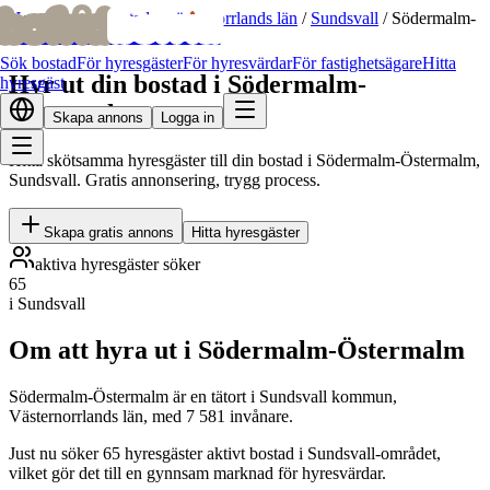
bofrid
bofrid
Hem
/
Hyr ut bostad
/
Västernorrlands län
/
Sundsvall
/
Södermalm-
Östermalm
Sök bostad
För hyresgäster
För hyresvärdar
För fastighetsägare
Hitta
Hyr ut din bostad i Södermalm-
hyresgäst
Östermalm
Skapa annons
Logga in
Hitta skötsamma hyresgäster till din bostad i Södermalm-Östermalm,
Sundsvall. Gratis annonsering, trygg process.
Skapa gratis annons
Hitta hyresgäster
aktiva hyresgäster söker
65
i Sundsvall
Om att hyra ut i Södermalm-Östermalm
Södermalm-Östermalm är en tätort i Sundsvall kommun,
Västernorrlands län, med 7 581 invånare.
Just nu söker 65 hyresgäster aktivt bostad i Sundsvall-området,
vilket gör det till en gynnsam marknad för hyresvärdar.