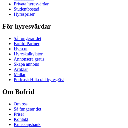
Privata hyresvärdar
Studentbostad
Hyrespriser
För hyresvärdar
Så fungerar det
Bofrid Partner
Hyra ut
Hyreskalkylator
Annonsera gratis
Skapa annons
Artiklar
Mallar
Podcast: Hitta rätt hyresgäst
Om Bofrid
Om oss
Så fungerar det
Priser
Kontakt
Kunskapsbank