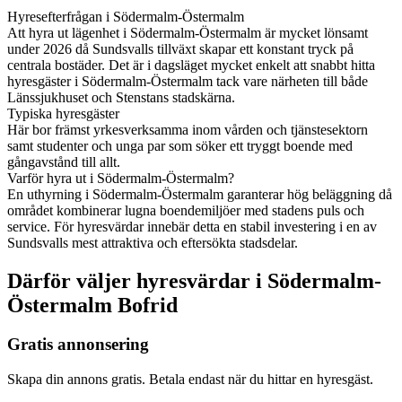
Hyresefterfrågan i Södermalm-Östermalm
Att hyra ut lägenhet i Södermalm-Östermalm är mycket lönsamt
under 2026 då Sundsvalls tillväxt skapar ett konstant tryck på
centrala bostäder. Det är i dagsläget mycket enkelt att snabbt hitta
hyresgäster i Södermalm-Östermalm tack vare närheten till både
Länssjukhuset och Stenstans stadskärna.
Typiska hyresgäster
Här bor främst yrkesverksamma inom vården och tjänstesektorn
samt studenter och unga par som söker ett tryggt boende med
gångavstånd till allt.
Varför hyra ut i Södermalm-Östermalm?
En uthyrning i Södermalm-Östermalm garanterar hög beläggning då
området kombinerar lugna boendemiljöer med stadens puls och
service. För hyresvärdar innebär detta en stabil investering i en av
Sundsvalls mest attraktiva och eftersökta stadsdelar.
Därför väljer hyresvärdar i Södermalm-
Östermalm Bofrid
Gratis annonsering
Skapa din annons gratis. Betala endast när du hittar en hyresgäst.