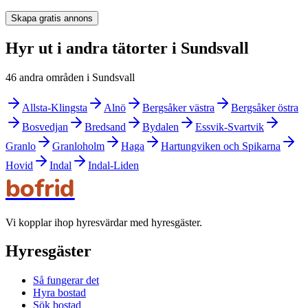
Skapa gratis annons
Hyr ut i andra tätorter i Sundsvall
46 andra områden i Sundsvall
Allsta-Klingsta
Alnö
Bergsåker västra
Bergsåker östra
Bosvedjan
Bredsand
Bydalen
Essvik-Svartvik
Granlo
Granloholm
Haga
Hartungviken och Spikarna
Hovid
Indal
Indal-Liden
bofrid
Vi kopplar ihop hyresvärdar med hyresgäster.
Hyresgäster
Så fungerar det
Hyra bostad
Sök bostad