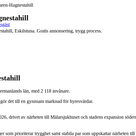
ren-Hagnestahill
nestahill
esgäst
tahill, Eskilstuna. Gratis annonsering, trygg process.
stahill
dermanlands län, med 2 118 invånare.
t gör det till en gynnsam marknad för hyresvärdar.
6, drivet av närheten till Mälarsjukhuset och stadens expansion söderut
r som prioriterar trygghet samt stabila par som uppskattar närheten till g