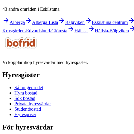
43 andra områden i Eskilstuna
Alberga
Alberga-Lista
Bälgviken
Eskilstuna centrum
Krusgården-Edvardslund-Glömsta
Hållsta
Hållsta-Bälgviken
Vi kopplar ihop hyresvärdar med hyresgäster.
Hyresgäster
Så fungerar det
Hyra bostad
Sök bostad
Privata hyresvärdar
Studentbostad
Hyrespriser
För hyresvärdar