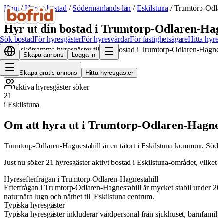
Hem
/
Hyr ut bostad
/
Södermanlands län
/
Eskilstuna
/
Trumtorp-Odla
Hyr ut din bostad i Trumtorp-Odlaren-Hag
Sök bostad
För hyresgäster
För hyresvärdar
För fastighetsägare
Hitta hyr
Hitta skötsamma hyresgäster till din bostad i Trumtorp-Odlaren-Hagnes
Skapa annons
Logga in
Skapa gratis annons
Hitta hyresgäster
aktiva hyresgäster söker
21
i Eskilstuna
Om att hyra ut i Trumtorp-Odlaren-Hagne
Trumtorp-Odlaren-Hagnestahill är en tätort i Eskilstuna kommun, Sö
Just nu söker 21 hyresgäster aktivt bostad i Eskilstuna-området, vilke
Hyresefterfrågan i Trumtorp-Odlaren-Hagnestahill
Efterfrågan i Trumtorp-Odlaren-Hagnestahill är mycket stabil under 202
naturnära lugn och närhet till Eskilstuna centrum.
Typiska hyresgäster
Typiska hyresgäster inkluderar vårdpersonal från sjukhuset, barnfamilje