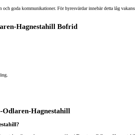
 och goda kommunikationer. För hyresvärdar innebär detta låg vakansr
aren-Hagnestahill Bofrid
ling.
p-Odlaren-Hagnestahill
stahill?