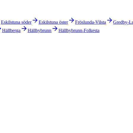
Eskilstuna söder
Eskilstuna öster
Fröslunda-Vilsta
Gredby-Lu
Hällberga
Hällbybrunn
Hällbybrunn-Folkesta