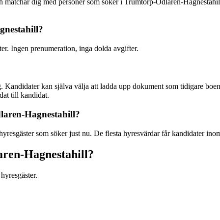
och matchar dig med personer som söker i Trumtorp-Odlaren-Hagnestahi
gnestahill?
ter. Ingen prenumeration, inga dolda avgifter.
. Kandidater kan själva välja att ladda upp dokument som tidigare boend
at till kandidat.
dlaren-Hagnestahill?
yresgäster som söker just nu. De flesta hyresvärdar får kandidater inom
aren-Hagnestahill?
hyresgäster.