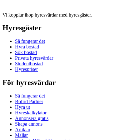
Vi kopplar ihop hyresvärdar med hyresgäster.
Hyresgäster
Så fungerar det
Hyra bostad
Sök bostad
Privata hyresvärdar
Studentbostad
Hyrespriser
För hyresvärdar
Så fungerar det
Bofrid Partner
Hyra ut
Hyreskalkylator
Annonsera gratis
Skapa annons
Artiklar
Mallar