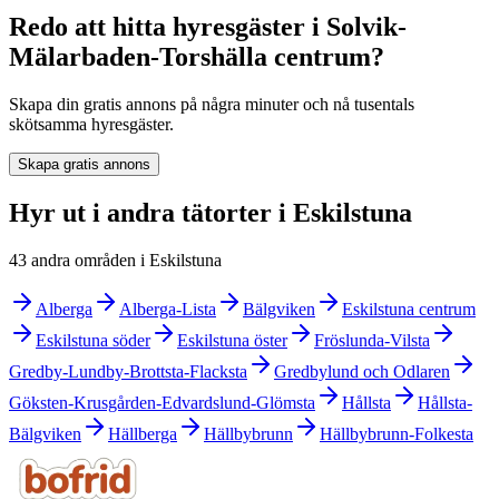
Redo att hitta hyresgäster i Solvik-
Mälarbaden-Torshälla centrum?
Skapa din gratis annons på några minuter och nå tusentals
skötsamma hyresgäster.
Skapa gratis annons
Hyr ut i andra tätorter i Eskilstuna
43 andra områden i Eskilstuna
Alberga
Alberga-Lista
Bälgviken
Eskilstuna centrum
Eskilstuna söder
Eskilstuna öster
Fröslunda-Vilsta
Gredby-Lundby-Brottsta-Flacksta
Gredbylund och Odlaren
Göksten-Krusgården-Edvardslund-Glömsta
Hållsta
Hållsta-
Bälgviken
Hällberga
Hällbybrunn
Hällbybrunn-Folkesta