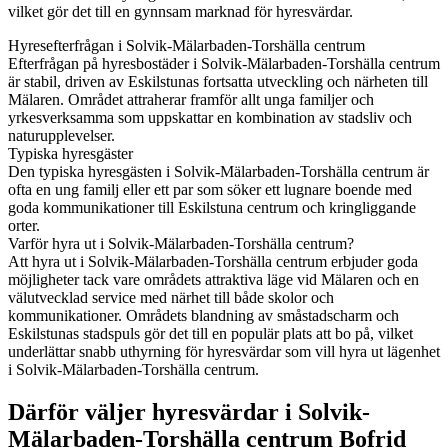
vilket gör det till en gynnsam marknad för hyresvärdar.
Hyresefterfrågan i Solvik-Mälarbaden-Torshälla centrum
Efterfrågan på hyresbostäder i Solvik-Mälarbaden-Torshälla centrum
är stabil, driven av Eskilstunas fortsatta utveckling och närheten till
Mälaren. Området attraherar framför allt unga familjer och
yrkesverksamma som uppskattar en kombination av stadsliv och
naturupplevelser.
Typiska hyresgäster
Den typiska hyresgästen i Solvik-Mälarbaden-Torshälla centrum är
ofta en ung familj eller ett par som söker ett lugnare boende med
goda kommunikationer till Eskilstuna centrum och kringliggande
orter.
Varför hyra ut i Solvik-Mälarbaden-Torshälla centrum?
Att hyra ut i Solvik-Mälarbaden-Torshälla centrum erbjuder goda
möjligheter tack vare områdets attraktiva läge vid Mälaren och en
välutvecklad service med närhet till både skolor och
kommunikationer. Områdets blandning av småstadscharm och
Eskilstunas stadspuls gör det till en populär plats att bo på, vilket
underlättar snabb uthyrning för hyresvärdar som vill hyra ut lägenhet
i Solvik-Mälarbaden-Torshälla centrum.
Därför väljer hyresvärdar i Solvik-
Mälarbaden-Torshälla centrum Bofrid