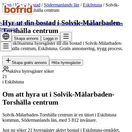
Hem
/
Hyr ut bostad
/
Södermanlands län
/
Eskilstuna
/
Solvik-
Mälarbaden-Torshälla centrum
Hyr ut din bostad i Solvik-Mälarbaden-
Sök bostad
För hyresgäster
För hyresvärdar
För fastighetsägare
Hitta
hyresgäst
Torshälla centrum
Skapa annons
Logga in
Hitta skötsamma hyresgäster till din bostad i Solvik-Mälarbaden-
Torshälla centrum, Eskilstuna. Gratis annonsering, trygg process.
Skapa gratis annons
Hitta hyresgäster
aktiva hyresgäster söker
21
i Eskilstuna
Om att hyra ut i Solvik-Mälarbaden-
Torshälla centrum
Solvik-Mälarbaden-Torshälla centrum är en tätort i Eskilstuna
kommun, Södermanlands län, med 5 812 invånare.
Just nu söker 21 hyresgäster aktivt bostad i Eskilstuna-området,