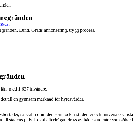
ränden
taregränden
esgäst
regränden, Lund. Gratis annonsering, trygg process.
egränden
län, med 1 637 invånare.
r det till en gynnsam marknad för hyresvärdar.
ostäder, särskilt i områden som lockar studenter och universitetsanställ
en till stadens puls. Lokal efterfrågan drivs av både studenter som s