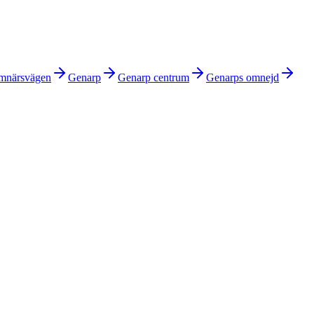
mnärsvägen
Genarp
Genarp centrum
Genarps omnejd