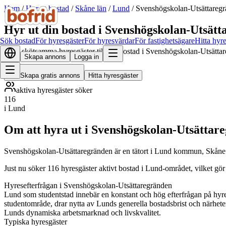
Hem
/
Hyr ut bostad
/
Skåne län
/
Lund
/
Svenshögskolan-Utsättareg
Hyr ut din bostad i Svenshögskolan-Utsät
Sök bostad
För hyresgäster
För hyresvärdar
För fastighetsägare
Hitta hyr
Hitta skötsamma hyresgäster till din bostad i Svenshögskolan-Utsätta
Skapa annons
Logga in
Skapa gratis annons
Hitta hyresgäster
aktiva hyresgäster söker
116
i Lund
Om att hyra ut i Svenshögskolan-Utsättar
Svenshögskolan-Utsättaregränden är en tätort i Lund kommun, Skåne 
Just nu söker 116 hyresgäster aktivt bostad i Lund-området, vilket gö
Hyresefterfrågan i Svenshögskolan-Utsättaregränden
Lund som studentstad innebär en konstant och hög efterfrågan på hyresb
studentområde, drar nytta av Lunds generella bostadsbrist och närhet
Lunds dynamiska arbetsmarknad och livskvalitet.
Typiska hyresgäster