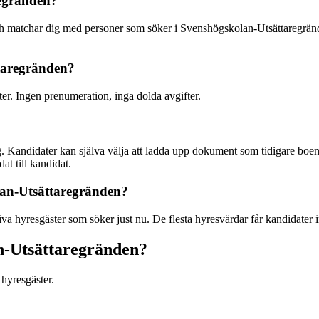
regränden?
 och matchar dig med personer som söker i Svenshögskolan-Utsättaregr
ttaregränden?
ter. Ingen prenumeration, inga dolda avgifter.
. Kandidater kan själva välja att ladda upp dokument som tidigare boend
at till kandidat.
olan-Utsättaregränden?
a hyresgäster som söker just nu. De flesta hyresvärdar får kandidater 
an-Utsättaregränden?
hyresgäster.