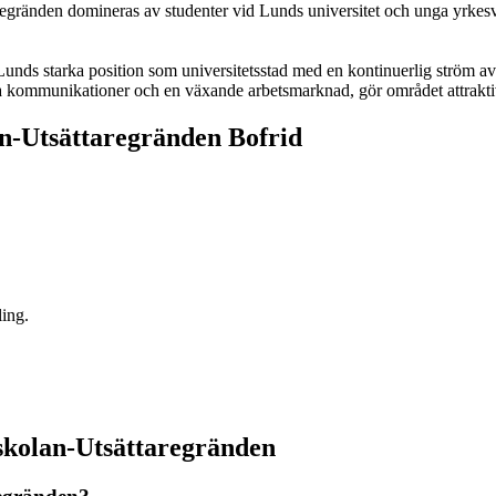
gränden domineras av studenter vid Lunds universitet och unga yrkesve
Lunds starka position som universitetsstad med en kontinuerlig ström av 
 kommunikationer och en växande arbetsmarknad, gör området attraktivt
an-Utsättaregränden Bofrid
ling.
gskolan-Utsättaregränden