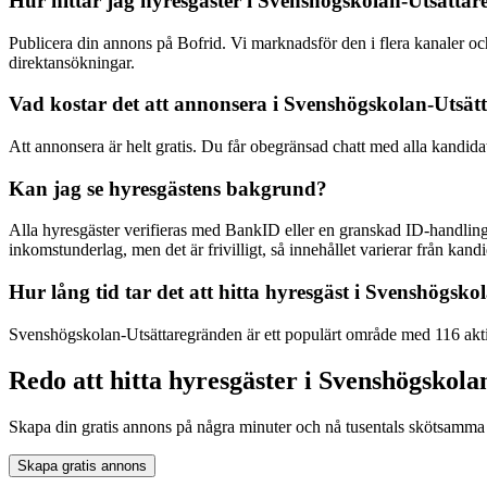
Hur hittar jag hyresgäster i Svenshögskolan-Utsätta
Publicera din annons på Bofrid. Vi marknadsför den i flera kanaler
direktansökningar.
Vad kostar det att annonsera i Svenshögskolan-Utsä
Att annonsera är helt gratis. Du får obegränsad chatt med alla kandida
Kan jag se hyresgästens bakgrund?
Alla hyresgäster verifieras med BankID eller en granskad ID-handling
inkomstunderlag, men det är frivilligt, så innehållet varierar från kandid
Hur lång tid tar det att hitta hyresgäst i Svenshögsk
Svenshögskolan-Utsättaregränden är ett populärt område med 116 aktiv
Redo att hitta hyresgäster i Svenshögskol
Skapa din gratis annons på några minuter och nå tusentals skötsamma 
Skapa gratis annons