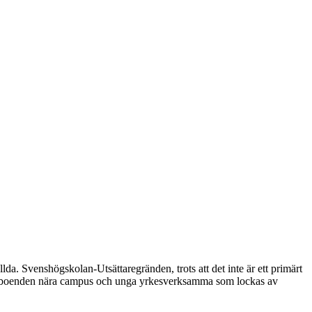
da. Svenshögskolan-Utsättaregränden, trots att det inte är ett primärt
öker boenden nära campus och unga yrkesverksamma som lockas av