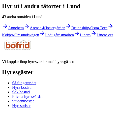
Hyr ut i andra tätorter i Lund
43 andra områden i Lund
Annehem
Arenan-Klostergården
Brunnshög-Östra Torn
Kobjer-Öresundsvägen
Ladugårdsmarken
Linero
Linero ce
Vi kopplar ihop hyresvärdar med hyresgäster.
Hyresgäster
Så fungerar det
Hyra bostad
Sök bostad
Privata hyresvärdar
Studentbostad
Hyrespriser