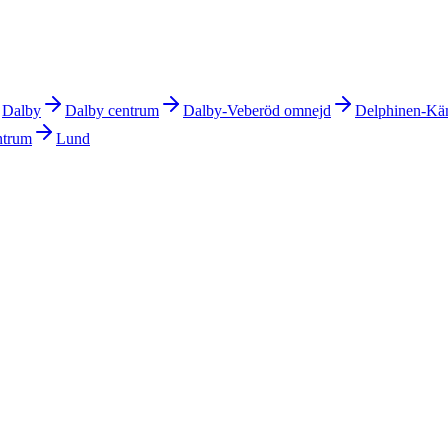
Dalby
Dalby centrum
Dalby-Veberöd omnejd
Delphinen-Kä
ntrum
Lund