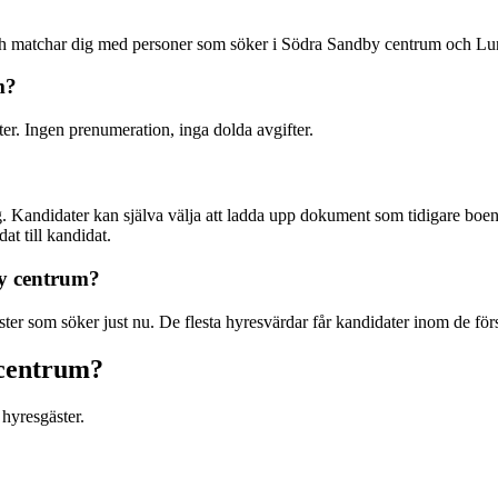
 och matchar dig med personer som söker i Södra Sandby centrum och L
m?
ter. Ingen prenumeration, inga dolda avgifter.
. Kandidater kan själva välja att ladda upp dokument som tidigare boend
at till kandidat.
by centrum?
er som söker just nu. De flesta hyresvärdar får kandidater inom de för
 centrum?
hyresgäster.