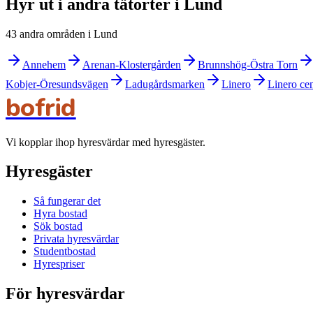
Hyr ut i andra tätorter i Lund
43 andra områden i Lund
Annehem
Arenan-Klostergården
Brunnshög-Östra Torn
Kobjer-Öresundsvägen
Ladugårdsmarken
Linero
Linero ce
bofrid
Vi kopplar ihop hyresvärdar med hyresgäster.
Hyresgäster
Så fungerar det
Hyra bostad
Sök bostad
Privata hyresvärdar
Studentbostad
Hyrespriser
För hyresvärdar