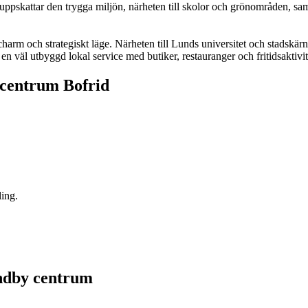
uppskattar den trygga miljön, närheten till skolor och grönområden, sa
arm och strategiskt läge. Närheten till Lunds universitet och stadskär
 en väl utbyggd lokal service med butiker, restauranger och fritidsaktivi
 centrum Bofrid
ling.
andby centrum