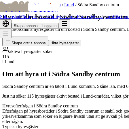
bofrid
bofrid
Hem
/
Hyr ut bostad
/
Skåne län
/
Lund
/
Södra Sandby centrum
Hyr ut din bostad i Södra Sandby centrum
Sök bostad
För hyresgäster
För hyresvärdar
För fastighetsägare
Hitta hyr
Skapa annons
Logga in
Hitta skötsamma hyresgäster till din bostad i Södra Sandby centrum, 
Skapa gratis annons
Hitta hyresgäster
aktiva hyresgäster söker
115
i Lund
Om att hyra ut i Södra Sandby centrum
Södra Sandby centrum är en tätort i Lund kommun, Skåne län, med 6
Just nu söker 115 hyresgäster aktivt bostad i Lund-området, vilket gö
Hyresefterfrågan i Södra Sandby centrum
Efterfrågan på hyresbostäder i Södra Sandby centrum är stabil och god
yrkesverksamma som söker en lugnare livsstil utan att ge avkall på be
efterfrågan.
Typiska hyresgäster