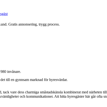
esgäst
Lund. Gratis annonsering, trygg process.
 980 invånare.
r det till en gynnsam marknad för hyresvärdar.
, tack vare dess charmiga småstadskänsla kombinerat med närheten till 
kvämligheter och kommunikationer. Att hitta hyresgäster här går ofta sna