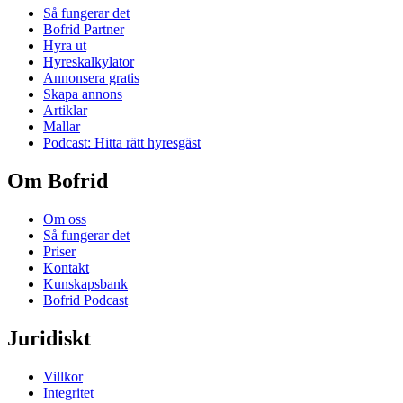
Så fungerar det
Bofrid Partner
Hyra ut
Hyreskalkylator
Annonsera gratis
Skapa annons
Artiklar
Mallar
Podcast: Hitta rätt hyresgäst
Om Bofrid
Om oss
Så fungerar det
Priser
Kontakt
Kunskapsbank
Bofrid Podcast
Juridiskt
Villkor
Integritet