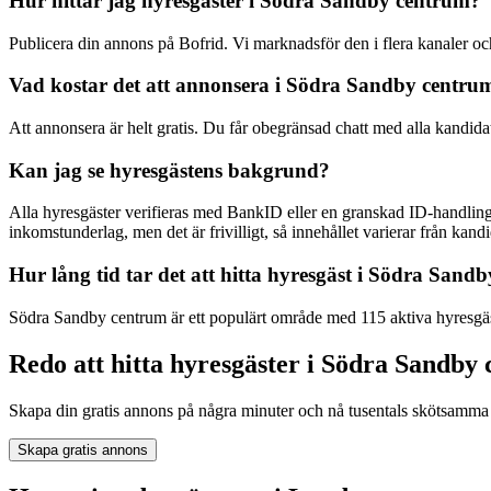
Hur hittar jag hyresgäster i Södra Sandby centrum?
Publicera din annons på Bofrid. Vi marknadsför den i flera kanaler
Vad kostar det att annonsera i Södra Sandby centru
Att annonsera är helt gratis. Du får obegränsad chatt med alla kandida
Kan jag se hyresgästens bakgrund?
Alla hyresgäster verifieras med BankID eller en granskad ID-handling
inkomstunderlag, men det är frivilligt, så innehållet varierar från kandid
Hur lång tid tar det att hitta hyresgäst i Södra Sand
Södra Sandby centrum är ett populärt område med 115 aktiva hyresgäst
Redo att hitta hyresgäster i Södra Sandby
Skapa din gratis annons på några minuter och nå tusentals skötsamma 
Skapa gratis annons