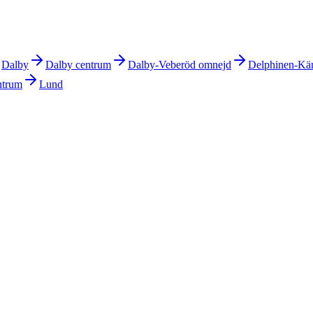
Dalby
Dalby centrum
Dalby-Veberöd omnejd
Delphinen-Kä
ntrum
Lund