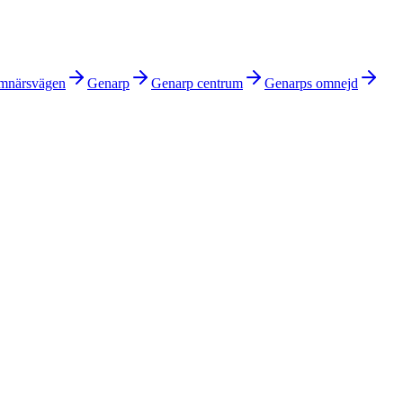
mnärsvägen
Genarp
Genarp centrum
Genarps omnejd