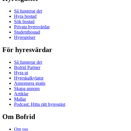
Så fungerar det
Hyra bostad
Sök bostad
Privata hyresvärdar
Studentbostad
Hyrespriser
För hyresvärdar
Så fungerar det
Bofrid Partner
Hyra ut
Hyreskalkylator
Annonsera gratis
Skapa annons
Artiklar
Mallar
Podcast: Hitta rätt hyresgäst
Om Bofrid
Om oss