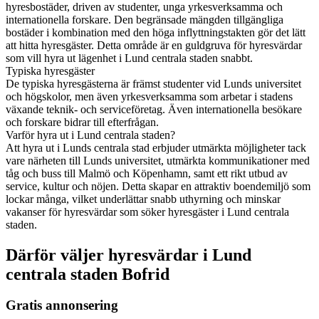
hyresbostäder, driven av studenter, unga yrkesverksamma och
internationella forskare. Den begränsade mängden tillgängliga
bostäder i kombination med den höga inflyttningstakten gör det lätt
att hitta hyresgäster. Detta område är en guldgruva för hyresvärdar
som vill hyra ut lägenhet i Lund centrala staden snabbt.
Typiska hyresgäster
De typiska hyresgästerna är främst studenter vid Lunds universitet
och högskolor, men även yrkesverksamma som arbetar i stadens
växande teknik- och serviceföretag. Även internationella besökare
och forskare bidrar till efterfrågan.
Varför hyra ut i Lund centrala staden?
Att hyra ut i Lunds centrala stad erbjuder utmärkta möjligheter tack
vare närheten till Lunds universitet, utmärkta kommunikationer med
tåg och buss till Malmö och Köpenhamn, samt ett rikt utbud av
service, kultur och nöjen. Detta skapar en attraktiv boendemiljö som
lockar många, vilket underlättar snabb uthyrning och minskar
vakanser för hyresvärdar som söker hyresgäster i Lund centrala
staden.
Därför väljer hyresvärdar i Lund
centrala staden Bofrid
Gratis annonsering