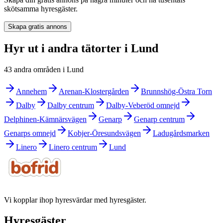
skötsamma hyresgäster.
Skapa gratis annons
Hyr ut i andra tätorter i Lund
43 andra områden i Lund
Annehem
Arenan-Klostergården
Brunnshög-Östra Torn
Dalby
Dalby centrum
Dalby-Veberöd omnejd
Delphinen-Kämnärsvägen
Genarp
Genarp centrum
Genarps omnejd
Kobjer-Öresundsvägen
Ladugårdsmarken
Linero
Linero centrum
Lund
Vi kopplar ihop hyresvärdar med hyresgäster.
Hyresgäster