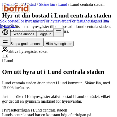
Hem
/
Hyr ut bostad
/
Skåne län
/
Lund
/
Lund centrala staden
Hyr ut din bostad i Lund centrala staden
Sök bostad
För hyresgäster
För hyresvärdar
För fastighetsägare
Hitta
hyresgäst
Hitta skötsamma hyresgäster till din bostad i Lund centrala staden,
Lund. Gratis annonsering, trygg process.
Skapa annons
Logga in
Skapa gratis annons
Hitta hyresgäster
aktiva hyresgäster söker
116
i Lund
Om att hyra ut i Lund centrala staden
Lund centrala staden är en tätort i Lund kommun, Skåne län, med
15 006 invånare.
Just nu söker 116 hyresgäster aktivt bostad i Lund-området, vilket
gör det till en gynnsam marknad för hyresvärdar.
Hyresefterfrågan i Lund centrala staden
Lunds centrala stad har en konstant hög efterfrågan på