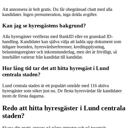
Att annonsera är helt gratis. Du får obegränsad chatt med alla
kandidater. Ingen prenumeration, inga dolda avgifter.
Kan jag se hyresgästens bakgrund?
Alla hyresgäster verifieras med BankID eller en granskad ID-
handling. Kandidater kan själva välja att ladda upp dokument som
tidigare boenden, hyresvärdsreferenser, kreditupplysning,
belastningsregister och inkomstunderlag, men det är frivilligt, så
innehållet varierar från kandidat till kandidat.
Hur lång tid tar det att hitta hyresgäst i Lund
centrala staden?
Lund centrala staden är ett populärt område med 116 aktiva
hyresgäster som söker just nu. De flesta hyresvärdar får kandidater
inom de första dagarna.
Redo att hitta hyresgäster i Lund centrala
staden?
Skapa din gratis annons på några minuter och nå tusentals