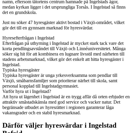
namn, eftersom tätortens centrum hamnade på Ingelstads ägor,
medan kyrkan ligger i det ursprungliga Torsås. I Ingelstad så finns
det en grundskola.
Just nu söker 47 hyresgäster aktivt bostad i Växjö-området, vilket
gör det till en gynnsam marknad för hyresvärdar.
Hyresefterfrågan i Ingelstad
Efterfrågan på uthyrning i Ingelstad är mycket stark tack vare det
korta pendlingsavståndet till Växjö och Linnéuniversitetet. Många
söker sig hit för att kombinera en lugnare livsstil med närheten till
stadens arbetsmarknad, vilket gör det enkelt att hitta hyresgäster i
Ingelstad.
Typiska hyresgäster
Typiska hyresgäster är unga yrkesverksamma som pendlar till
Växjö, småbarnsfamiljer som prioriterar närhet till skola, samt
personal kopplad till Ingelstadgymnasiet.
Varför hyra ut i Ingelstad?
Att hyra ut lägenhet i Ingelstad är en trygg affär då orten erbjuder en
attraktiv småstadskänsla med god service och vacker natur. Det
begränsade utbudet av hyresrätter i regionen garanterar låga
vakansgrader och en stabil hyresmarknad.
Därför väljer hyresvärdar i Ingelstad