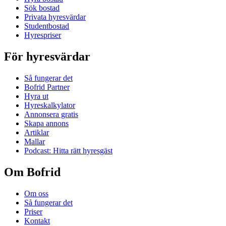
Sök bostad
Privata hyresvärdar
Studentbostad
Hyrespriser
För hyresvärdar
Så fungerar det
Bofrid Partner
Hyra ut
Hyreskalkylator
Annonsera gratis
Skapa annons
Artiklar
Mallar
Podcast: Hitta rätt hyresgäst
Om Bofrid
Om oss
Så fungerar det
Priser
Kontakt