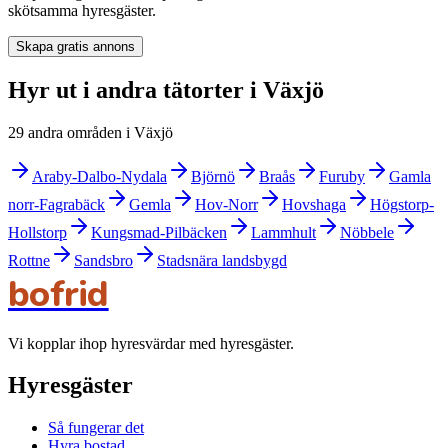
skötsamma hyresgäster.
Skapa gratis annons
Hyr ut i andra tätorter i Växjö
29 andra områden i Växjö
Araby-Dalbo-Nydala
Björnö
Braås
Furuby
Gamla
norr-Fagrabäck
Gemla
Hov-Norr
Hovshaga
Högstorp-
Hollstorp
Kungsmad-Pilbäcken
Lammhult
Nöbbele
Rottne
Sandsbro
Stadsnära landsbygd
bofrid
Vi kopplar ihop hyresvärdar med hyresgäster.
Hyresgäster
Så fungerar det
Hyra bostad