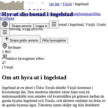
bofrid
bofrid
Hem
/
Hyr ut bostad
/
Kronobergs län
/
Växjö
/
Ingelstad
Hyr ut din bostad i Ingelstad
Sök bostad
För hyresgäster
För hyresvärdar
För fastighetsägare
Hitta
hyresgäst
Hitta skötsamma hyresgäster till din bostad i Ingelstad, Växjö. Gratis
Skapa annons
Logga in
annonsering, trygg process.
Skapa gratis annons
Hitta hyresgäster
Invånare
1 863
aktiva hyresgäster söker
47
i Växjö
Om att hyra ut i Ingelstad
Ingelstad är en tätort i Östra Torsås distrikt Växjö kommun i
Kronobergs län. Den moderna tätorten växte fram som ett
stationssamhälle som anlades vid kvarnställen på gränsen mellan de
gamla byarna Ingelstad och Torsås, och tätorten omfattar nu delar av
de gamla byarnas ägor. Tätortens namn skiljer sig från distriktets