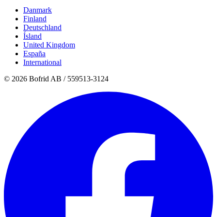
Danmark
Finland
Deutschland
Ísland
United Kingdom
España
International
© 2026 Bofrid AB /
559513-3124