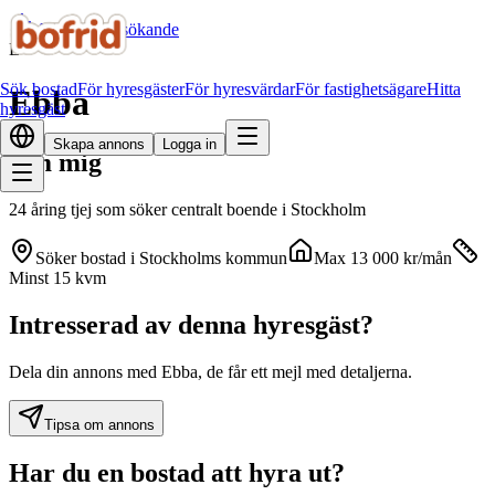
Alla bostadssökande
E
Sök bostad
För hyresgäster
För hyresvärdar
För fastighetsägare
Hitta
Ebba
hyresgäst
Skapa annons
Logga in
Om mig
24 åring tjej som söker centralt boende i Stockholm
Söker bostad i
Stockholms kommun
Max
13 000
kr
/mån
Minst 15 kvm
Intresserad av denna hyresgäst?
Dela din annons med Ebba, de får ett mejl med detaljerna.
Tipsa om annons
Har du en bostad att hyra ut?