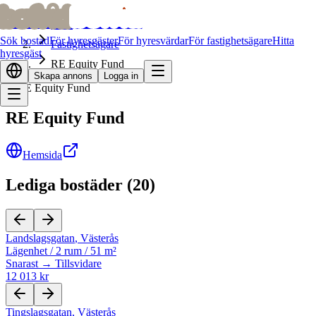
bofrid
bofrid
Hem
Sök bostad
För hyresgäster
För hyresvärdar
För fastighetsägare
Hitta
Fastighetsägare
hyresgäst
RE Equity Fund
Skapa annons
Logga in
RE Equity Fund
Hemsida
Lediga bostäder
(
20
)
Landslagsgatan
,
Västerås
Lägenhet
/
2 rum
/
51 m²
Snarast → Tillsvidare
12 013 kr
Tingslagsgatan
,
Västerås