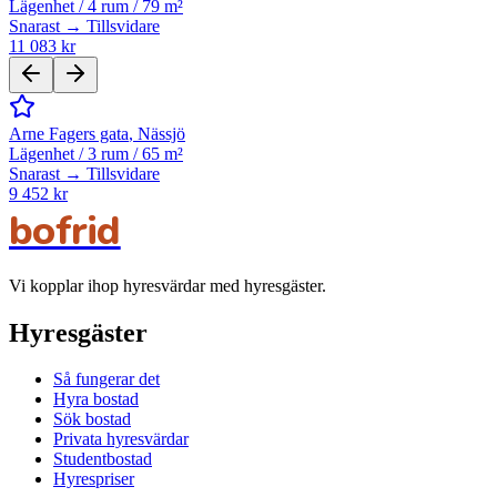
Lägenhet
/
4 rum
/
79 m²
Snarast → Tillsvidare
11 083 kr
Arne Fagers gata
,
Nässjö
Lägenhet
/
3 rum
/
65 m²
Snarast → Tillsvidare
9 452 kr
bofrid
Vi kopplar ihop hyresvärdar med hyresgäster.
Hyresgäster
Så fungerar det
Hyra bostad
Sök bostad
Privata hyresvärdar
Studentbostad
Hyrespriser