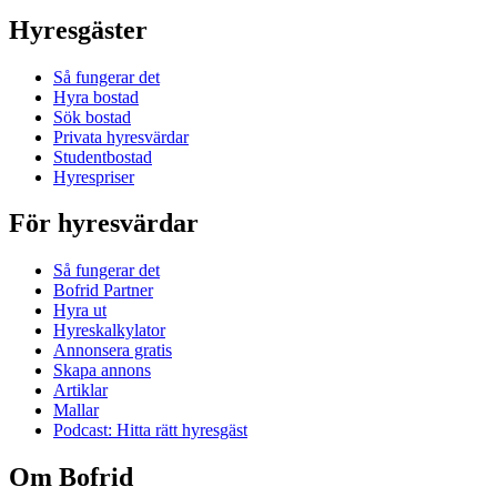
Hyresgäster
Så fungerar det
Hyra bostad
Sök bostad
Privata hyresvärdar
Studentbostad
Hyrespriser
För hyresvärdar
Så fungerar det
Bofrid Partner
Hyra ut
Hyreskalkylator
Annonsera gratis
Skapa annons
Artiklar
Mallar
Podcast: Hitta rätt hyresgäst
Om Bofrid