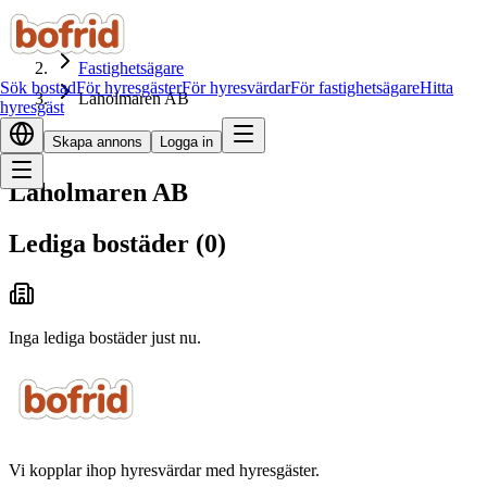
Hem
Fastighetsägare
Sök bostad
För hyresgäster
För hyresvärdar
För fastighetsägare
Hitta
Laholmaren AB
hyresgäst
Skapa annons
Logga in
Laholmaren AB
Lediga bostäder
(
0
)
Inga lediga bostäder just nu.
Vi kopplar ihop hyresvärdar med hyresgäster.