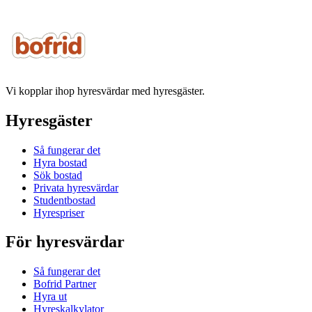
Vi kopplar ihop hyresvärdar med hyresgäster.
Hyresgäster
Så fungerar det
Hyra bostad
Sök bostad
Privata hyresvärdar
Studentbostad
Hyrespriser
För hyresvärdar
Så fungerar det
Bofrid Partner
Hyra ut
Hyreskalkylator