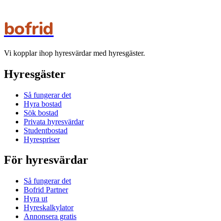
bofrid
Vi kopplar ihop hyresvärdar med hyresgäster.
Hyresgäster
Så fungerar det
Hyra bostad
Sök bostad
Privata hyresvärdar
Studentbostad
Hyrespriser
För hyresvärdar
Så fungerar det
Bofrid Partner
Hyra ut
Hyreskalkylator
Annonsera gratis