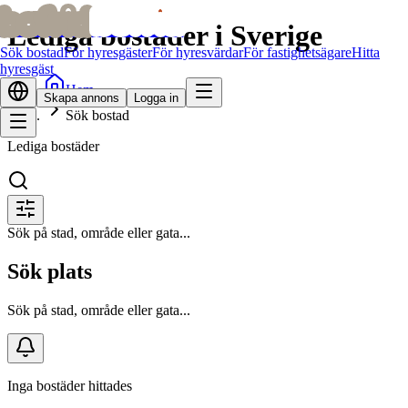
bofrid
bofrid
Lediga bostäder i Sverige
Sök bostad
För hyresgäster
För hyresvärdar
För fastighetsägare
Hitta
hyresgäst
Hem
Skapa annons
Logga in
Sök bostad
Lediga bostäder
Sök på stad, område eller gata...
Sök plats
Sök på stad, område eller gata...
Inga bostäder hittades