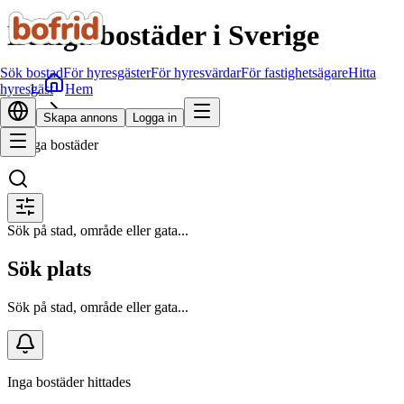
Lediga bostäder i Sverige
Sök bostad
För hyresgäster
För hyresvärdar
För fastighetsägare
Hitta
Hem
hyresgäst
Sök bostad
Skapa annons
Logga in
Lediga bostäder
Sök på stad, område eller gata...
Sök plats
Sök på stad, område eller gata...
Inga bostäder hittades