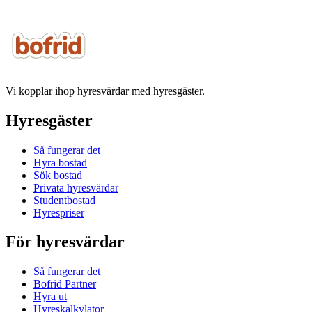
Vi kopplar ihop hyresvärdar med hyresgäster.
Hyresgäster
Så fungerar det
Hyra bostad
Sök bostad
Privata hyresvärdar
Studentbostad
Hyrespriser
För hyresvärdar
Så fungerar det
Bofrid Partner
Hyra ut
Hyreskalkylator