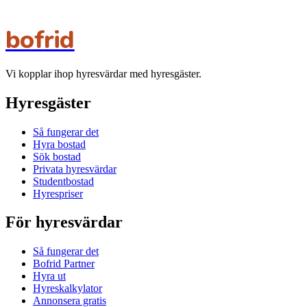
bofrid
Vi kopplar ihop hyresvärdar med hyresgäster.
Hyresgäster
Så fungerar det
Hyra bostad
Sök bostad
Privata hyresvärdar
Studentbostad
Hyrespriser
För hyresvärdar
Så fungerar det
Bofrid Partner
Hyra ut
Hyreskalkylator
Annonsera gratis