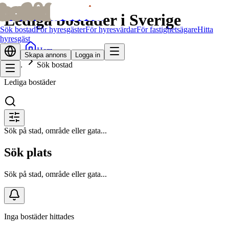
bofrid
bofrid
Lediga bostäder i Sverige
Sök bostad
För hyresgäster
För hyresvärdar
För fastighetsägare
Hitta
hyresgäst
Hem
Skapa annons
Logga in
Sök bostad
Lediga bostäder
Sök på stad, område eller gata...
Sök plats
Sök på stad, område eller gata...
Inga bostäder hittades