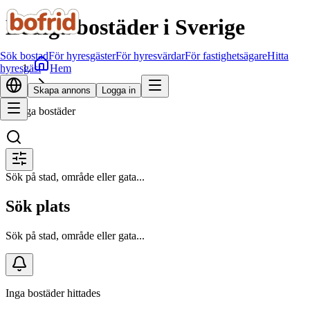
Lediga bostäder i Sverige
Sök bostad
För hyresgäster
För hyresvärdar
För fastighetsägare
Hitta
Hem
hyresgäst
Sök bostad
Skapa annons
Logga in
Lediga bostäder
Sök på stad, område eller gata...
Sök plats
Sök på stad, område eller gata...
Inga bostäder hittades