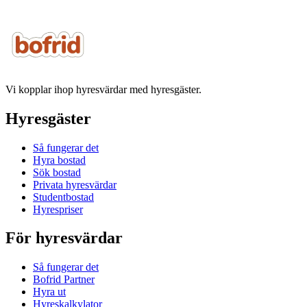
Vi kopplar ihop hyresvärdar med hyresgäster.
Hyresgäster
Så fungerar det
Hyra bostad
Sök bostad
Privata hyresvärdar
Studentbostad
Hyrespriser
För hyresvärdar
Så fungerar det
Bofrid Partner
Hyra ut
Hyreskalkylator