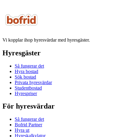
Vi kopplar ihop hyresvärdar med hyresgäster.
Hyresgäster
Så fungerar det
Hyra bostad
Sök bostad
Privata hyresvärdar
Studentbostad
Hyrespriser
För hyresvärdar
Så fungerar det
Bofrid Partner
Hyra ut
Hyreskalkylator