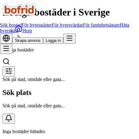
Lediga bostäder i Sverige
Sök bostad
För hyresgäster
För hyresvärdar
För fastighetsägare
Hitta
Hem
hyresgäst
Sök bostad
Skapa annons
Logga in
Lediga bostäder
Sök på stad, område eller gata...
Sök plats
Sök på stad, område eller gata...
Inga bostäder hittades