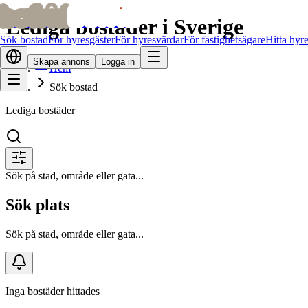
bofrid
bofrid
Lediga bostäder i Sverige
Sök bostad
För hyresgäster
För hyresvärdar
För fastighetsägare
Hitta hyr
Skapa annons
Logga in
Hem
Sök bostad
Lediga bostäder
Sök på stad, område eller gata...
Sök plats
Sök på stad, område eller gata...
Inga bostäder hittades