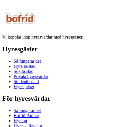
Vi kopplar ihop hyresvärdar med hyresgäster.
Hyresgäster
Så fungerar det
Hyra bostad
Sök bostad
Privata hyresvärdar
Studentbostad
Hyrespriser
För hyresvärdar
Så fungerar det
Bofrid Partner
Hyra ut
Hyreskalkylator