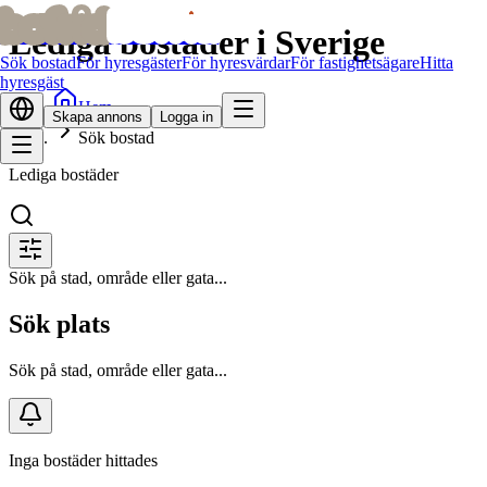
bofrid
bofrid
Lediga bostäder i Sverige
Sök bostad
För hyresgäster
För hyresvärdar
För fastighetsägare
Hitta
hyresgäst
Hem
Skapa annons
Logga in
Sök bostad
Lediga bostäder
Sök på stad, område eller gata...
Sök plats
Sök på stad, område eller gata...
Inga bostäder hittades