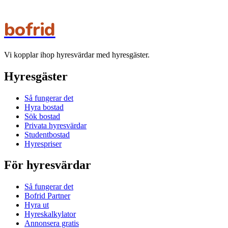
bofrid
Vi kopplar ihop hyresvärdar med hyresgäster.
Hyresgäster
Så fungerar det
Hyra bostad
Sök bostad
Privata hyresvärdar
Studentbostad
Hyrespriser
För hyresvärdar
Så fungerar det
Bofrid Partner
Hyra ut
Hyreskalkylator
Annonsera gratis