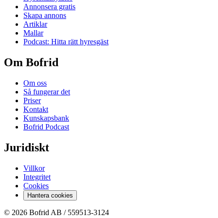
Annonsera gratis
Skapa annons
Artiklar
Mallar
Podcast: Hitta rätt hyresgäst
Om Bofrid
Om oss
Så fungerar det
Priser
Kontakt
Kunskapsbank
Bofrid Podcast
Juridiskt
Villkor
Integritet
Cookies
Hantera cookies
© 2026 Bofrid AB /
559513-3124