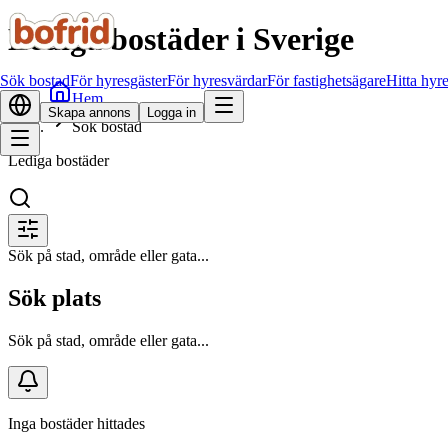
Lediga bostäder i Sverige
Sök bostad
För hyresgäster
För hyresvärdar
För fastighetsägare
Hitta hyr
Hem
Skapa annons
Logga in
Sök bostad
Lediga bostäder
Sök på stad, område eller gata...
Sök plats
Sök på stad, område eller gata...
Inga bostäder hittades