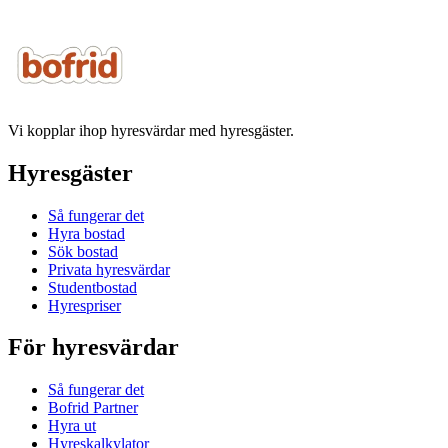
Vi kopplar ihop hyresvärdar med hyresgäster.
Hyresgäster
Så fungerar det
Hyra bostad
Sök bostad
Privata hyresvärdar
Studentbostad
Hyrespriser
För hyresvärdar
Så fungerar det
Bofrid Partner
Hyra ut
Hyreskalkylator