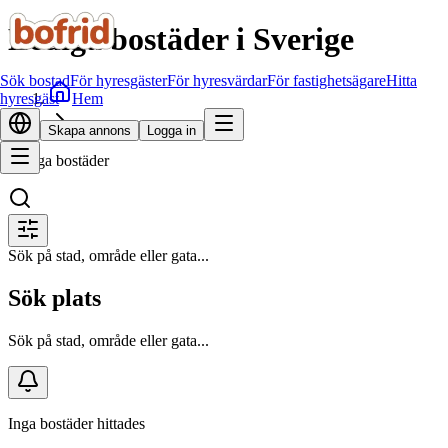
Lediga bostäder i Sverige
Sök bostad
För hyresgäster
För hyresvärdar
För fastighetsägare
Hitta
Hem
hyresgäst
Sök bostad
Skapa annons
Logga in
Lediga bostäder
Sök på stad, område eller gata...
Sök plats
Sök på stad, område eller gata...
Inga bostäder hittades