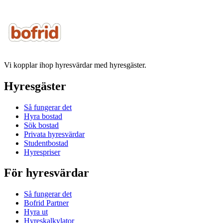
Vi kopplar ihop hyresvärdar med hyresgäster.
Hyresgäster
Så fungerar det
Hyra bostad
Sök bostad
Privata hyresvärdar
Studentbostad
Hyrespriser
För hyresvärdar
Så fungerar det
Bofrid Partner
Hyra ut
Hyreskalkylator