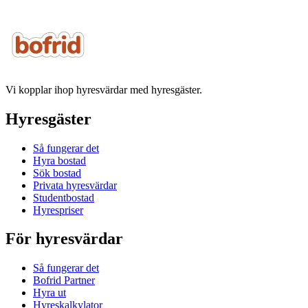
Vi kopplar ihop hyresvärdar med hyresgäster.
Hyresgäster
Så fungerar det
Hyra bostad
Sök bostad
Privata hyresvärdar
Studentbostad
Hyrespriser
För hyresvärdar
Så fungerar det
Bofrid Partner
Hyra ut
Hyreskalkylator