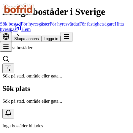
Lediga bostäder i Sverige
Sök bostad
För hyresgäster
För hyresvärdar
För fastighetsägare
Hitta
Hem
hyresgäst
Sök bostad
Skapa annons
Logga in
Lediga bostäder
Sök på stad, område eller gata...
Sök plats
Sök på stad, område eller gata...
Inga bostäder hittades