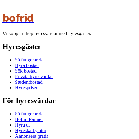
bofrid
Vi kopplar ihop hyresvärdar med hyresgäster.
Hyresgäster
Så fungerar det
Hyra bostad
Sök bostad
Privata hyresvärdar
Studentbostad
Hyrespriser
För hyresvärdar
Så fungerar det
Bofrid Partner
Hyra ut
Hyreskalkylator
Annonsera gratis