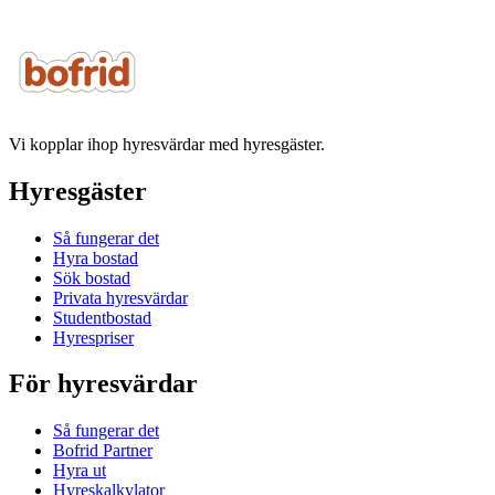
Vi kopplar ihop hyresvärdar med hyresgäster.
Hyresgäster
Så fungerar det
Hyra bostad
Sök bostad
Privata hyresvärdar
Studentbostad
Hyrespriser
För hyresvärdar
Så fungerar det
Bofrid Partner
Hyra ut
Hyreskalkylator