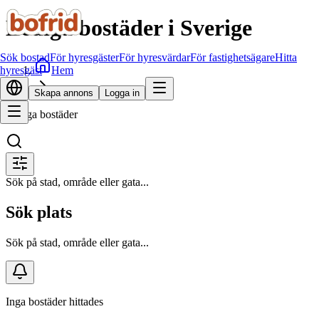
Lediga bostäder i Sverige
Sök bostad
För hyresgäster
För hyresvärdar
För fastighetsägare
Hitta
Hem
hyresgäst
Sök bostad
Skapa annons
Logga in
Lediga bostäder
Sök på stad, område eller gata...
Sök plats
Sök på stad, område eller gata...
Inga bostäder hittades