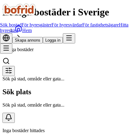
Lediga bostäder i Sverige
Sök bostad
För hyresgäster
För hyresvärdar
För fastighetsägare
Hitta
Hem
hyresgäst
Sök bostad
Skapa annons
Logga in
Lediga bostäder
Sök på stad, område eller gata...
Sök plats
Sök på stad, område eller gata...
Inga bostäder hittades