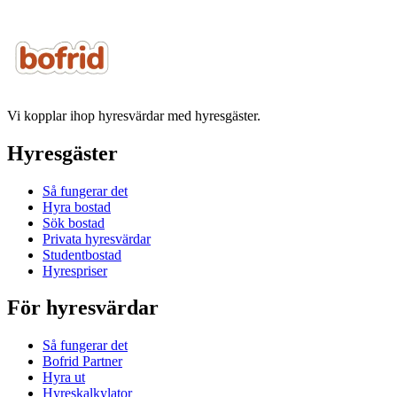
Vi kopplar ihop hyresvärdar med hyresgäster.
Hyresgäster
Så fungerar det
Hyra bostad
Sök bostad
Privata hyresvärdar
Studentbostad
Hyrespriser
För hyresvärdar
Så fungerar det
Bofrid Partner
Hyra ut
Hyreskalkylator