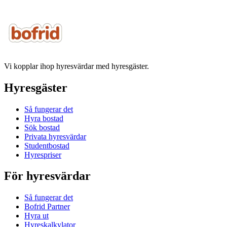
Vi kopplar ihop hyresvärdar med hyresgäster.
Hyresgäster
Så fungerar det
Hyra bostad
Sök bostad
Privata hyresvärdar
Studentbostad
Hyrespriser
För hyresvärdar
Så fungerar det
Bofrid Partner
Hyra ut
Hyreskalkylator