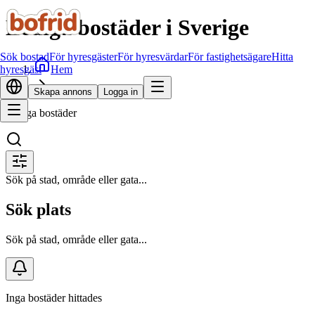
Lediga bostäder i Sverige
Sök bostad
För hyresgäster
För hyresvärdar
För fastighetsägare
Hitta
Hem
hyresgäst
Sök bostad
Skapa annons
Logga in
Lediga bostäder
Sök på stad, område eller gata...
Sök plats
Sök på stad, område eller gata...
Inga bostäder hittades