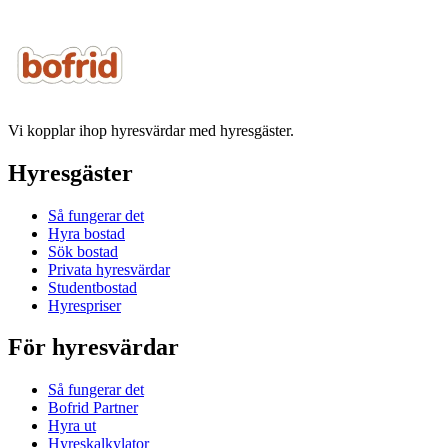
Vi kopplar ihop hyresvärdar med hyresgäster.
Hyresgäster
Så fungerar det
Hyra bostad
Sök bostad
Privata hyresvärdar
Studentbostad
Hyrespriser
För hyresvärdar
Så fungerar det
Bofrid Partner
Hyra ut
Hyreskalkylator