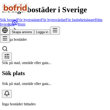
Lediga bostäder i Sverige
Sök bostad
För hyresgäster
För hyresvärdar
För fastighetsägare
Hitta
Hem
hyresgäst
Sök bostad
Skapa annons
Logga in
Lediga bostäder
Sök på stad, område eller gata...
Sök plats
Sök på stad, område eller gata...
Inga bostäder hittades