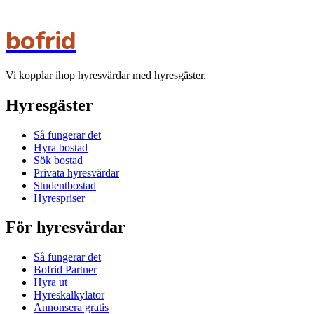
bofrid
Vi kopplar ihop hyresvärdar med hyresgäster.
Hyresgäster
Så fungerar det
Hyra bostad
Sök bostad
Privata hyresvärdar
Studentbostad
Hyrespriser
För hyresvärdar
Så fungerar det
Bofrid Partner
Hyra ut
Hyreskalkylator
Annonsera gratis