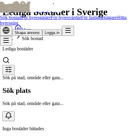
bofrid
bofrid
Lediga bostäder i Sverige
Sök bostad
För hyresgäster
För hyresvärdar
För fastighetsägare
Hitta
hyresgäst
Hem
Skapa annons
Logga in
Sök bostad
Lediga bostäder
Sök på stad, område eller gata...
Sök plats
Sök på stad, område eller gata...
Inga bostäder hittades