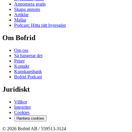
Annonsera gratis
Skapa annons
Artiklar
Mallar
Podcast: Hitta rätt hyresgäst
Om Bofrid
Om oss
Så fungerar det
Priser
Kontakt
Kunskapsbank
Bofrid Podcast
Juridiskt
Villkor
Integritet
Cookies
Hantera cookies
© 2026 Bofrid AB /
559513-3124