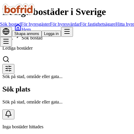
Lediga bostäder i Sverige
Sök bostad
För hyresgäster
För hyresvärdar
För fastighetsägare
Hitta hyr
Hem
Skapa annons
Logga in
Sök bostad
Lediga bostäder
Sök på stad, område eller gata...
Sök plats
Sök på stad, område eller gata...
Inga bostäder hittades