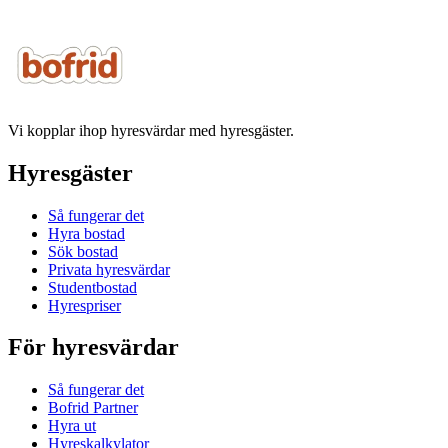
Vi kopplar ihop hyresvärdar med hyresgäster.
Hyresgäster
Så fungerar det
Hyra bostad
Sök bostad
Privata hyresvärdar
Studentbostad
Hyrespriser
För hyresvärdar
Så fungerar det
Bofrid Partner
Hyra ut
Hyreskalkylator