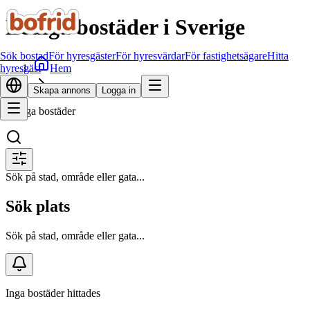
Lediga bostäder i Sverige
Sök bostad
För hyresgäster
För hyresvärdar
För fastighetsägare
Hitta
Hem
hyresgäst
Sök bostad
Skapa annons
Logga in
Lediga bostäder
Sök på stad, område eller gata...
Sök plats
Sök på stad, område eller gata...
Inga bostäder hittades