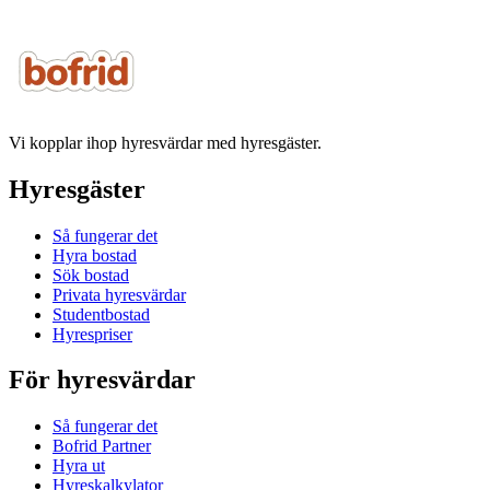
Vi kopplar ihop hyresvärdar med hyresgäster.
Hyresgäster
Så fungerar det
Hyra bostad
Sök bostad
Privata hyresvärdar
Studentbostad
Hyrespriser
För hyresvärdar
Så fungerar det
Bofrid Partner
Hyra ut
Hyreskalkylator