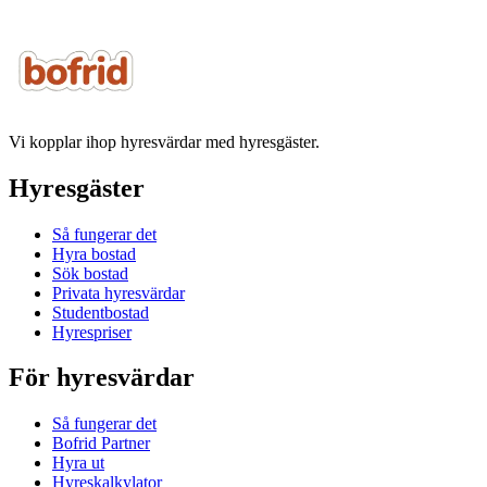
Vi kopplar ihop hyresvärdar med hyresgäster.
Hyresgäster
Så fungerar det
Hyra bostad
Sök bostad
Privata hyresvärdar
Studentbostad
Hyrespriser
För hyresvärdar
Så fungerar det
Bofrid Partner
Hyra ut
Hyreskalkylator