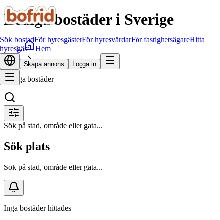
Lediga bostäder i Sverige
Sök bostad
För hyresgäster
För hyresvärdar
För fastighetsägare
Hitta
Hem
hyresgäst
Sök bostad
Skapa annons
Logga in
Lediga bostäder
Sök på stad, område eller gata...
Sök plats
Sök på stad, område eller gata...
Inga bostäder hittades