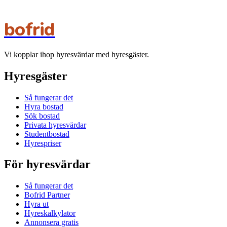
bofrid
Vi kopplar ihop hyresvärdar med hyresgäster.
Hyresgäster
Så fungerar det
Hyra bostad
Sök bostad
Privata hyresvärdar
Studentbostad
Hyrespriser
För hyresvärdar
Så fungerar det
Bofrid Partner
Hyra ut
Hyreskalkylator
Annonsera gratis