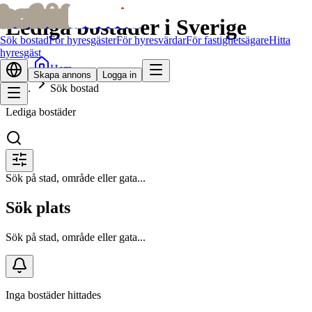
bofrid
bofrid
Lediga bostäder i Sverige
Sök bostad
För hyresgäster
För hyresvärdar
För fastighetsägare
Hitta
hyresgäst
Hem
Skapa annons
Logga in
Sök bostad
Lediga bostäder
Sök på stad, område eller gata...
Sök plats
Sök på stad, område eller gata...
Inga bostäder hittades