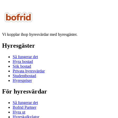
Vi kopplar ihop hyresvärdar med hyresgäster.
Hyresgäster
Så fungerar det
Hyra bostad
Sök bostad
Privata hyresvärdar
Studentbostad
Hyrespriser
För hyresvärdar
Så fungerar det
Bofrid Partner
Hyra ut
Hyreskalkylator