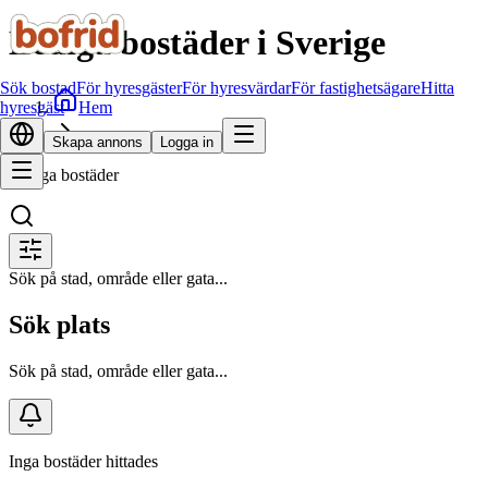
Lediga bostäder i Sverige
Sök bostad
För hyresgäster
För hyresvärdar
För fastighetsägare
Hitta
Hem
hyresgäst
Sök bostad
Skapa annons
Logga in
Lediga bostäder
Sök på stad, område eller gata...
Sök plats
Sök på stad, område eller gata...
Inga bostäder hittades