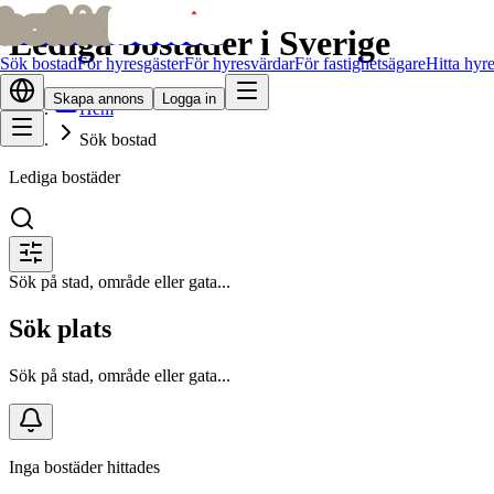
bofrid
bofrid
Lediga bostäder i Sverige
Sök bostad
För hyresgäster
För hyresvärdar
För fastighetsägare
Hitta hyr
Skapa annons
Logga in
Hem
Sök bostad
Lediga bostäder
Sök på stad, område eller gata...
Sök plats
Sök på stad, område eller gata...
Inga bostäder hittades