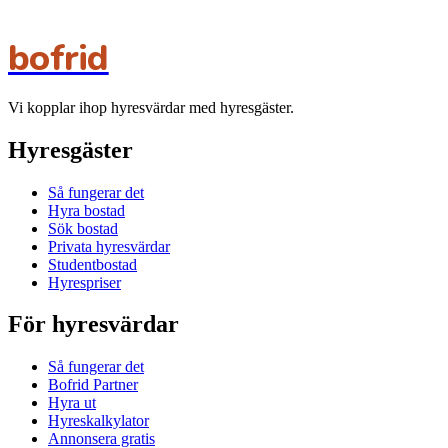
bofrid
Vi kopplar ihop hyresvärdar med hyresgäster.
Hyresgäster
Så fungerar det
Hyra bostad
Sök bostad
Privata hyresvärdar
Studentbostad
Hyrespriser
För hyresvärdar
Så fungerar det
Bofrid Partner
Hyra ut
Hyreskalkylator
Annonsera gratis