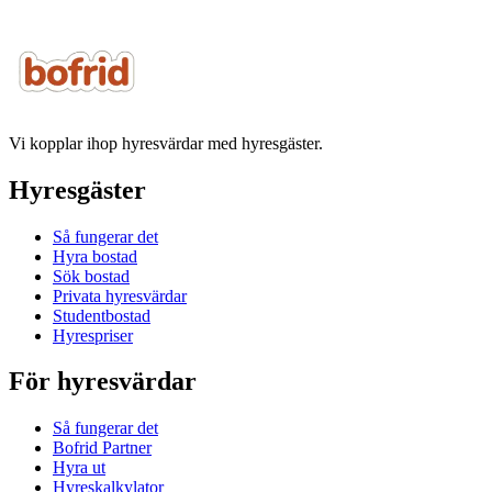
Vi kopplar ihop hyresvärdar med hyresgäster.
Hyresgäster
Så fungerar det
Hyra bostad
Sök bostad
Privata hyresvärdar
Studentbostad
Hyrespriser
För hyresvärdar
Så fungerar det
Bofrid Partner
Hyra ut
Hyreskalkylator