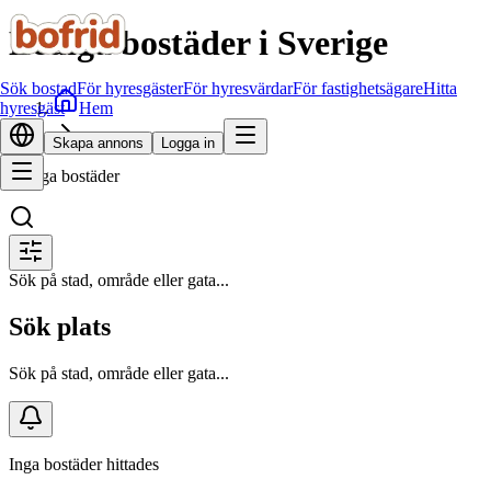
Lediga bostäder i Sverige
Sök bostad
För hyresgäster
För hyresvärdar
För fastighetsägare
Hitta
Hem
hyresgäst
Sök bostad
Skapa annons
Logga in
Lediga bostäder
Sök på stad, område eller gata...
Sök plats
Sök på stad, område eller gata...
Inga bostäder hittades