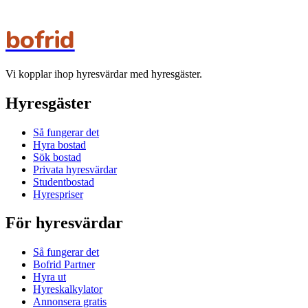
bofrid
Vi kopplar ihop hyresvärdar med hyresgäster.
Hyresgäster
Så fungerar det
Hyra bostad
Sök bostad
Privata hyresvärdar
Studentbostad
Hyrespriser
För hyresvärdar
Så fungerar det
Bofrid Partner
Hyra ut
Hyreskalkylator
Annonsera gratis