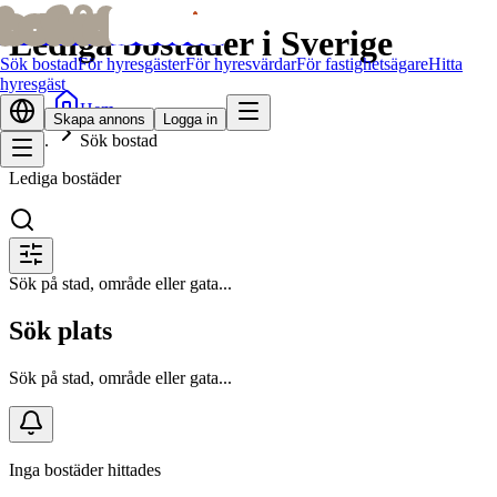
bofrid
bofrid
Lediga bostäder i Sverige
Sök bostad
För hyresgäster
För hyresvärdar
För fastighetsägare
Hitta
hyresgäst
Hem
Skapa annons
Logga in
Sök bostad
Lediga bostäder
Sök på stad, område eller gata...
Sök plats
Sök på stad, område eller gata...
Inga bostäder hittades