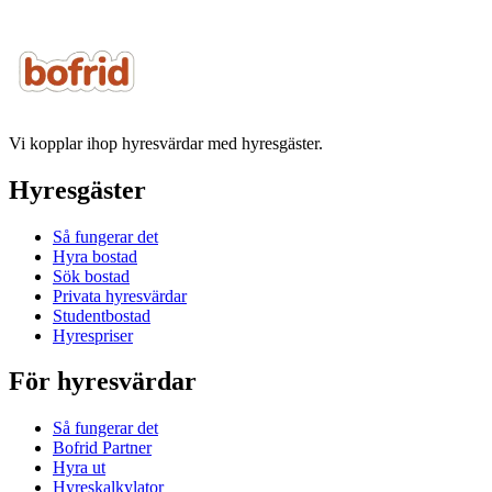
Vi kopplar ihop hyresvärdar med hyresgäster.
Hyresgäster
Så fungerar det
Hyra bostad
Sök bostad
Privata hyresvärdar
Studentbostad
Hyrespriser
För hyresvärdar
Så fungerar det
Bofrid Partner
Hyra ut
Hyreskalkylator