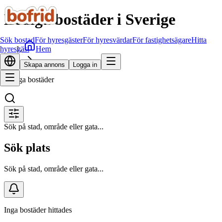
Lediga bostäder i Sverige
Sök bostad
För hyresgäster
För hyresvärdar
För fastighetsägare
Hitta
Hem
hyresgäst
Sök bostad
Skapa annons
Logga in
Lediga bostäder
Sök på stad, område eller gata...
Sök plats
Sök på stad, område eller gata...
Inga bostäder hittades