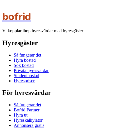
bofrid
Vi kopplar ihop hyresvärdar med hyresgäster.
Hyresgäster
Så fungerar det
Hyra bostad
Sök bostad
Privata hyresvärdar
Studentbostad
Hyrespriser
För hyresvärdar
Så fungerar det
Bofrid Partner
Hyra ut
Hyreskalkylator
Annonsera gratis