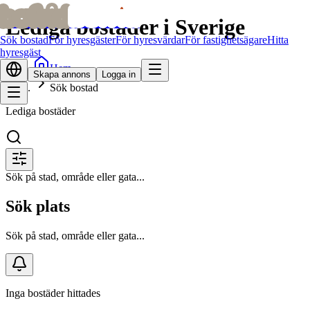
bofrid
bofrid
Lediga bostäder i Sverige
Sök bostad
För hyresgäster
För hyresvärdar
För fastighetsägare
Hitta
hyresgäst
Hem
Skapa annons
Logga in
Sök bostad
Lediga bostäder
Sök på stad, område eller gata...
Sök plats
Sök på stad, område eller gata...
Inga bostäder hittades