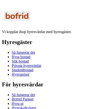
Vi kopplar ihop hyresvärdar med hyresgäster.
Hyresgäster
Så fungerar det
Hyra bostad
Sök bostad
Privata hyresvärdar
Studentbostad
Hyrespriser
För hyresvärdar
Så fungerar det
Bofrid Partner
Hyra ut
Hyreskalkylator