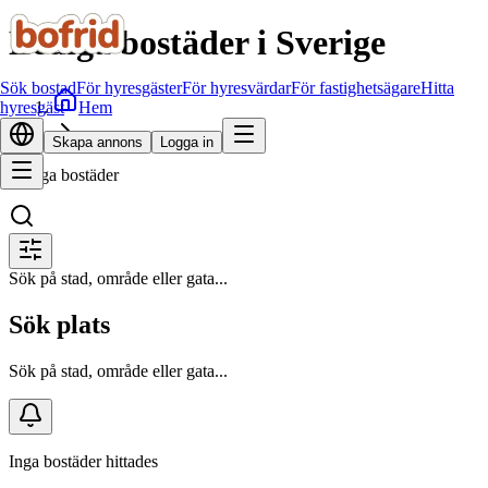
Lediga bostäder i Sverige
Sök bostad
För hyresgäster
För hyresvärdar
För fastighetsägare
Hitta
Hem
hyresgäst
Sök bostad
Skapa annons
Logga in
Lediga bostäder
Sök på stad, område eller gata...
Sök plats
Sök på stad, område eller gata...
Inga bostäder hittades