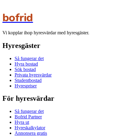
bofrid
Vi kopplar ihop hyresvärdar med hyresgäster.
Hyresgäster
Så fungerar det
Hyra bostad
Sök bostad
Privata hyresvärdar
Studentbostad
Hyrespriser
För hyresvärdar
Så fungerar det
Bofrid Partner
Hyra ut
Hyreskalkylator
Annonsera gratis