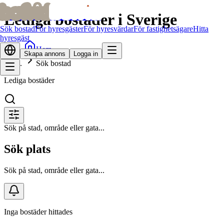
bofrid
bofrid
Lediga bostäder i Sverige
Sök bostad
För hyresgäster
För hyresvärdar
För fastighetsägare
Hitta
hyresgäst
Hem
Skapa annons
Logga in
Sök bostad
Lediga bostäder
Sök på stad, område eller gata...
Sök plats
Sök på stad, område eller gata...
Inga bostäder hittades